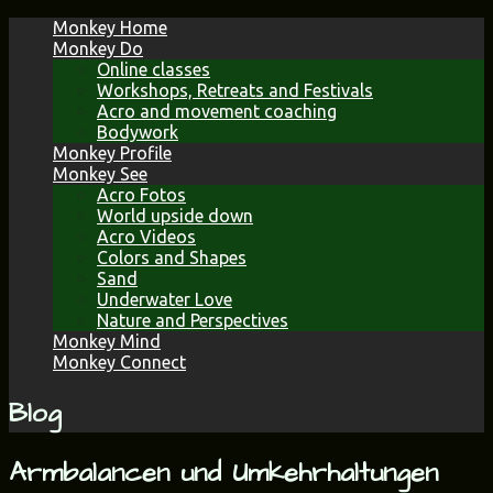
Skip
Monkey Home
to
Monkey Do
content
Online classes
Workshops, Retreats and Festivals
Acro and movement coaching
Bodywork
Monkey Profile
Monkey See
Acro Fotos
World upside down
Acro Videos
Colors and Shapes
Sand
Underwater Love
Nature and Perspectives
Monkey Mind
Monkey Connect
Blog
Armbalancen und Umkehrhaltungen