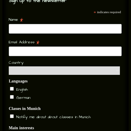
Sign up to the newsletter
*
indicates required
*
Name
*
Email Address
Country
Languages
English
German
Classes in Munich
Notify me about about classes in Munich
Main interests